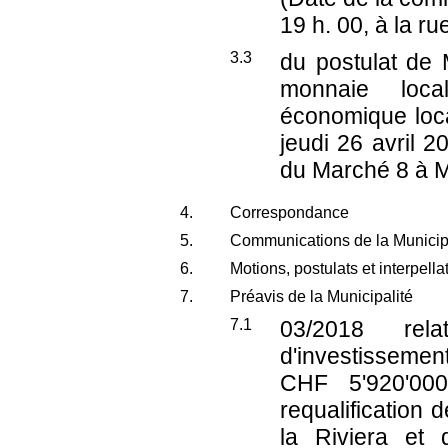
19 h. 00, à la r
3.3
du postulat de 
monnaie loc
économique loca
jeudi 26 avril 2
du Marché 8 à M
4.
Correspondance
5.
Communications de la Municip
6.
Motions, postulats et interpell
7.
Préavis de la Municipalité
7.1
03/2018
relat
d'investissemen
CHF 5'920'00
requalification 
la Riviera et 