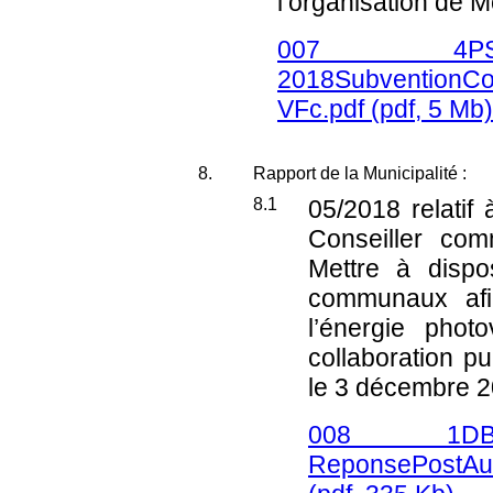
l’organisation de 
007 4P
2018SubventionC
VFc.pdf
(pdf, 5 Mb)
8.
Rapport de la Municipalité :
8.1
05/2018
relatif
Conseiller com
Mettre à dispo
communaux afi
l’énergie phot
collaboration pu
le 3 décembre 
008 1DB
ReponsePostAub