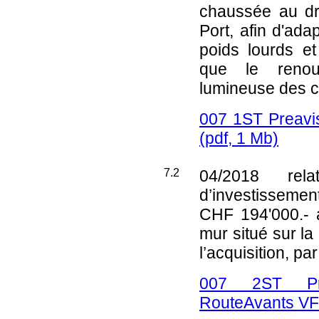
chaussée au dr
Port, afin d'ada
poids lourds et
que le renouv
lumineuse des ca
007 1ST Preavi
(pdf, 1 Mb)
7.2
04/2018
relat
d’investissemen
CHF 194'000.- 
mur situé sur la
l’acquisition, pa
007 2ST Pre
RouteAvants VF