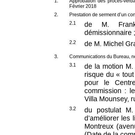
1.
Approbation des procès-ver
Février 2018
2.
Prestation de serment d’un con
2.1
de M. Frank
démissionnaire 
2.2
de M. Michel Gr
3.
Communications du Bureau, no
3.1
de la motion M.
risque du « tou
pour le Centr
commission : l
Villa Mounsey, 
3.2
du postulat M
d’améliorer les 
Montreux (aven
(Date de la comm