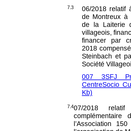
7.3
06/2018
relatif
de Montreux à l
de la Laiterie 
villageois, fina
financer par c
2018 compensé 
Steinbach et p
Société Villageo
007 3SFJ Pre
CentreSocio Cu
Kb)
7.4
07/2018
relatif 
complémentaire 
l’Association 15