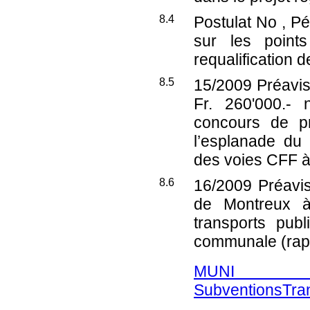
8.4
Postulat No , Pé
sur les points
requalification de
8.5
15/2009
Préavis
Fr. 260'000.- 
concours de pr
l’esplanade du
des voies CFF à T
8.6
16/2009
Préavis
de Montreux 
transports pub
communale (rapp
MUNI 
SubventionsTran