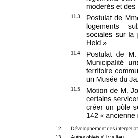
modérés et des s
11.3
Postulat de Mme
logements su
sociales sur la
Held ».
11.4
Postulat de M
Municipalité u
territoire commu
un Musée du Jaz
11.5
Motion de M. J
certains service
créer un pôle so
142 « ancienne 
12.
Développement des interpellati
13.
Autres objets s’il y a lieu.