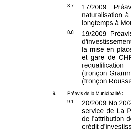
8.7
17/2009
Préav
naturalisation à
longtemps à Mont
8.8
19/2009
Préavis
d'investissemen
la mise en plac
et gare de CHF
requalificati
(tronçon Gramm
(tronçon Rousse
9.
Préavis de la Municipalité :
9.1
20/2009
No 20/2
service de La P
de l’attributio
crédit d’invest