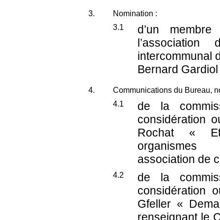
3.
Nomination :
3.1
d’un membre 
l’associatio
intercommunal d
Bernard Gardiol 
4.
Communications du Bureau, no
4.1
de la commis
considération 
Rochat « E
organismes
association de 
4.2
de la commis
considération 
Gfeller « Dema
renseignant le C