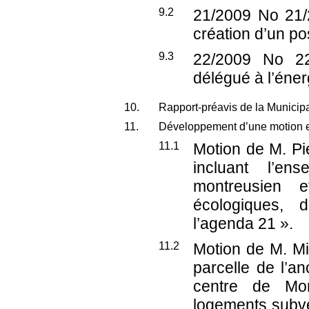
9.2
21/2009
No 21/2
création d’un po
9.3
22/2009
No 22/
délégué à l’éner
10.
Rapport-préavis de la Municipal
11.
Développement d’une motion et
11.1
Motion de M. Pi
incluant l’en
montreusien 
écologiques, 
l’agenda 21 ».
11.2
Motion de M. Mi
parcelle de l’a
centre de Mo
logements subve