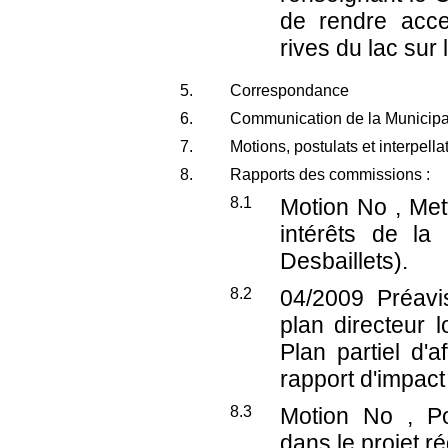
de rendre acce
rives du lac sur 
5.
Correspondance
6.
Communication de la Municipal
7.
Motions, postulats et interpell
8.
Rapports des commissions :
8.1
Motion No , Mett
intérêts de l
Desbaillets).
8.2
04/2009
Préavi
plan directeur 
Plan partiel d'a
rapport d'impact
8.3
Motion No , P
dans le projet ré