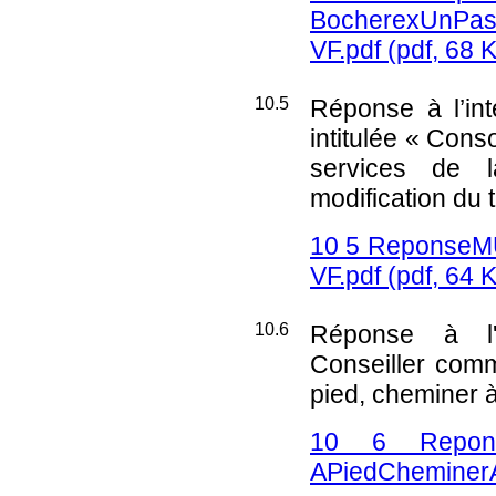
BocherexUnPass
VF.pdf
(pdf, 68 
10.5
Réponse à l’int
intitulée « Con
services de
modification du t
10 5 ReponseMU
VF.pdf
(pdf, 64 
10.6
Réponse à l'i
Conseiller comm
pied, cheminer 
10 6 Repons
APiedCheminer