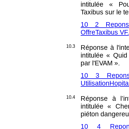
intitulée « Po
Taxibus sur le t
10 2 Reponse
OffreTaxibus VF
10.3
Réponse à l'int
intitulée « Quid 
par l'EVAM ».
10 3 Reponse
UtilisationHopi
10.4
Réponse à l’in
intitulée « C
piéton dangereux
10 4 Repons