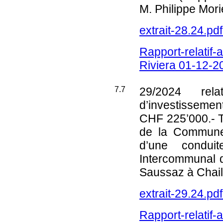
M. Philippe Mor
extrait-28.24.pd
Rapport-relatif
Riviera 01-12-2
7.7
29/2024
relat
d’investissemen
CHF 225’000.- TT
de la Commune
d’une condui
Intercommunal d
Saussaz à Chaill
extrait-29.24.pd
Rapport-relatif-a