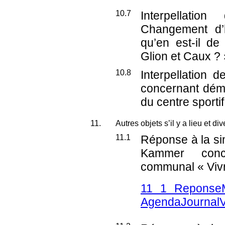
10.7
Interpellati
Changement d’
qu’en est-il de
Glion et Caux ? 
10.8
Interpellation
concernant dém
du centre sporti
11.
Autres objets s’il y a lieu et div
11.1
Réponse à la si
Kammer conc
communal « Vivr
11 1 Reponse
AgendaJournalV