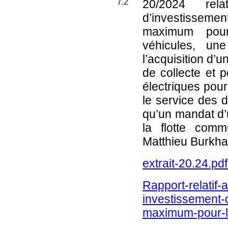
7.2
20/2024
relat
d’investissem
maximum pour
véhicules, un
l’acquisition d’
de collecte et p
électriques pour
le service des d
qu’un mandat d’
la flotte com
Matthieu Burkhar
extrait-20.24.pd
Rapport-relatif-a
investissement
maximum-pour-l