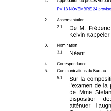
1.
Approbation du procès-verbal
PV 13 NOVEMBRE 24 provisoi
2.
Assermentation
2.1
De M. Frédéric
Kelvin Kappeler
3.
Nomination
3.1
Néant
4.
Correspondance
5.
Communications du Bureau
5.1
Sur la composi
l’examen de la 
de Mme Stefan
disposition d
atténuer l’au