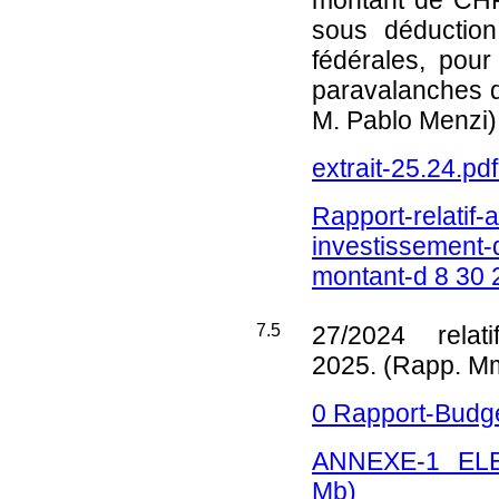
montant de CH
sous déduction
fédérales, pou
paravalanches 
M. Pablo Menzi)
extrait-25.24.pd
Rapport-relatif-a
investissement-d
montant-d 8 30 
7.5
27/2024
relati
2025. (Rapp. Mm
0 Rapport-Budg
ANNEXE-1 EL
Mb)