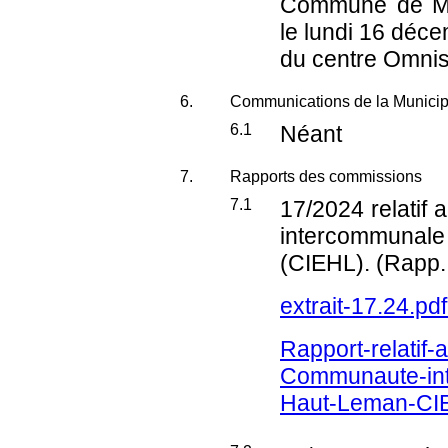
Commune de Mo
le lundi 16 déce
du centre Omnisp
6.
Communications de la Municip
6.1
Néant
7.
Rapports des commissions
7.1
17/2024
relatif
intercommunal
(CIEHL). (Rapp.
extrait-17.24.pd
Rapport-relatif-
Communaute-int
Haut-Leman-CIE