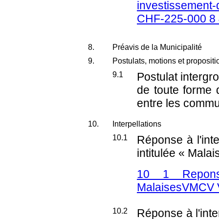
investissement-d
CHF-225-000 8 
8.
Préavis de la Municipalité
9.
Postulats, motions et propositi
9.1
Postulat interg
de toute forme 
entre les commu
10.
Interpellations
10.1
Réponse à l'int
intitulée « Mala
10 1 Reponse
MalaisesVMCV 
10.2
Réponse à l'inte